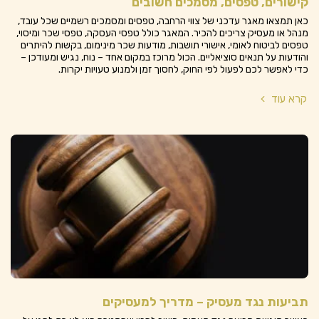
קישורים, טפסים, מסמכים חשובים
כאן תמצאו מאגר עדכני של צווי הרחבה, טפסים ומסמכים רשמיים שכל עובד,
מנהל או מעסיק צריכים להכיר. המאגר כולל טפסי העסקה, טפסי שכר ומיסוי,
טפסים לביטוח לאומי, אישורי תושבות, מודעות שכר מינימום, בקשות להיתרים
והודעות על תנאים סוציאליים. הכול מרוכז במקום אחד – נוח, נגיש ומעודכן –
כדי לאפשר לכם לפעול לפי החוק, לחסוך זמן ולמנוע טעויות יקרות.
קרא עוד
תביעות נגד מעסיק – מדריך למעסיקים