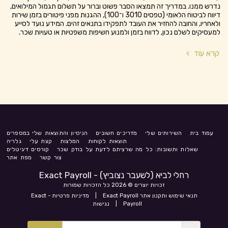
נדרש ממנו. במדריך זה תמצאו הסבר פשוט וברור על תשלום תגמול המילואים,
דיווח לביטוח הלאומי (טפסים 3010 ו־100), ההגנות מפני פיטורים בזמן שירות
ולאחריו, והחובה להחזיר את העובד לתפקידו בתנאים זהים. המידע נועד לסייע
למעסיקים לשלם נכון, לדווח בזמן ולמנוע חשיפות משפטיות או טעויות שכר.
קרא עוד
עמוד בית
השירותים שלי
מדריכים חשובים
הניסיון והתוצאות שלי במספרים
תוצאות לקוחות
המלצות
קצת עלי
גלריה
שאלות ותשובות: כל מה שרציתם לדעת על בודק שכר
קורסים דיגיטלים
צור קשר
מפת אתר
רחלי לביא (לשעבר נצוביץ) - Exact Payroll
זכויות יוצרים © 2026 כל הזכויות שמורות
תנאי שימוש ותקנון אתר Exact Payroll
|
מדיניות פרטיות - Exact
Payroll
|
נגישות